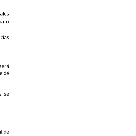
ales
ia o
cias
será
e dé
s se
al de