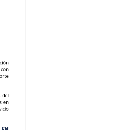
ción
 con
orte
 del
s en
icio
 EN