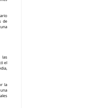
nario
s de
tuna
 las
tó el
edia,
r la
 una
ales