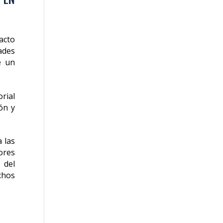
acto
ades
e un
orial
ón y
 las
ores
 del
chos