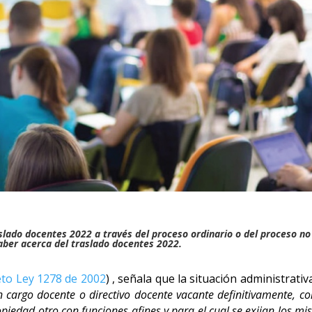
aslado docentes 2022 a través del proceso ordinario o del proceso no
saber acerca del traslado docentes 2022.
to Ley 1278 de 2002
) , señala que la situación administrativ
 cargo docente o directivo docente vacante definitivamente, c
piedad otro con funciones afines y para el cual se exijan los m