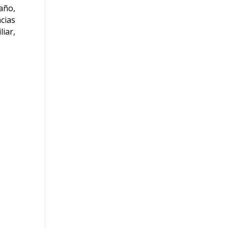
 año,
cias
iar,