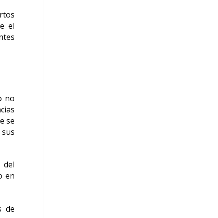
rtos
e el
ntes
o no
cias
ue se
 sus
 del
o en
s de